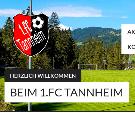
Springe
zum
Inhalt
AK
K
HERZLICH WILLKOMMEN
BEIM 1.FC TANNHEIM