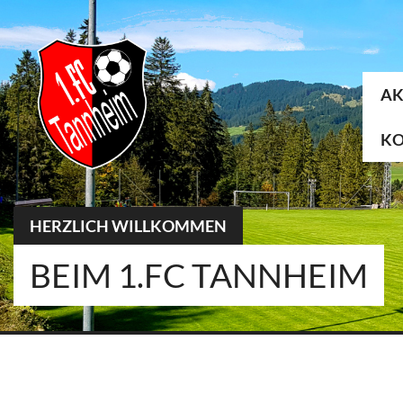
Springe
zum
Inhalt
AK
K
HERZLICH WILLKOMMEN
BEIM 1.FC TANNHEIM