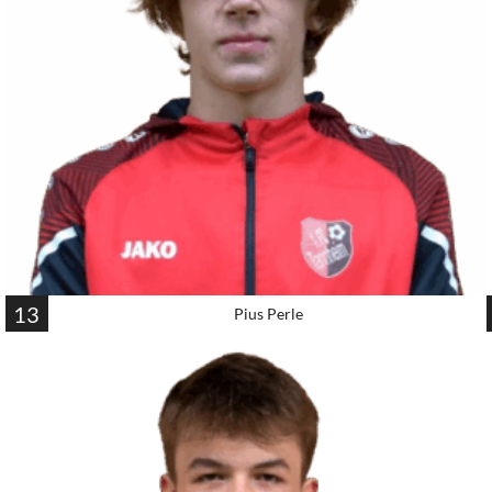
13
Pius Perle