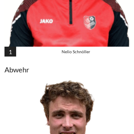
1
Nelio Schnöller
Abwehr